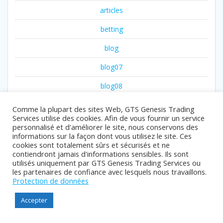
articles
betting
blog
blog07
blog08
blog11
Comme la plupart des sites Web, GTS Genesis Trading
Services utilise des cookies. Afin de vous fournir un service
blog111
personnalisé et d'améliorer le site, nous conservons des
informations sur la façon dont vous utilisez le site. Ces
blog13
cookies sont totalement sûrs et sécurisés et ne
contiendront jamais d'informations sensibles. Ils sont
blog15
utilisés uniquement par GTS Genesis Trading Services ou
les partenaires de confiance avec lesquels nous travaillons.
blog22
Protection de données
blog23
Accepter
blog3