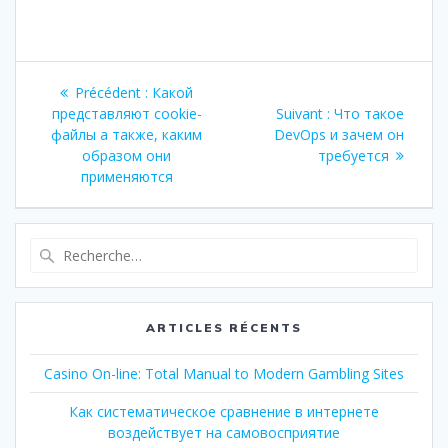
Navigation
Article
Précédent :
Какой
de
précédent
Article
представляют cookie-
Suivant :
Что такое
:
suivant
файлы а также, каким
DevOps и зачем он
l’article
:
образом они
требуется
применяются
Recherche
pour
:
ARTICLES RÉCENTS
Casino On-line: Total Manual to Modern Gambling Sites
Как систематическое сравнение в интернете
воздействует на самовосприятие