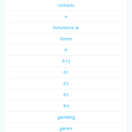
contacts
e
fortunerise ar
forum
fr
fr t2
fr1
fr2
fr3
fr4
gambling
games