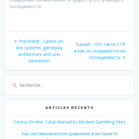
посещаемости.
Navigation
Article
Précédent :
Casino on-
Article
Suivant :
Что такое CTR
de
précédent
line systems: gameplay
suivant
и как он сказывается на
:
architecture and user
:
посещаемость
l’article
interaction
Recherche
pour
:
ARTICLES RÉCENTS
Casino On-line: Total Manual to Modern Gambling Sites
Как систематическое сравнение в интернете