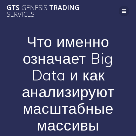
Passer
GTS
GENESIS
TRADING
au
SERVICES
contenu
Что именно
означает Big
Data и как
анализируют
масштабные
массивы