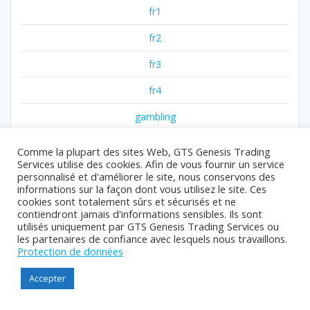
fr1
fr2
fr3
fr4
gambling
games
Comme la plupart des sites Web, GTS Genesis Trading
Services utilise des cookies. Afin de vous fournir un service
gaming
personnalisé et d'améliorer le site, nous conservons des
informations sur la façon dont vous utilisez le site. Ces
giris
cookies sont totalement sûrs et sécurisés et ne
contiendront jamais d'informations sensibles. Ils sont
goldendice ar
utilisés uniquement par GTS Genesis Trading Services ou
les partenaires de confiance avec lesquels nous travaillons.
goldenshore online en
Protection de données
goldenshore xyz en
Accepter
gr2