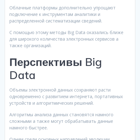
Облачные платформы дополнительно упрощают
подключение к инструментам аналитики и
распределенной систематизации сведений.
С помощью этому методы Big Data оказались ближе
для широкого количества электронных сервисов а
также организаций.
Перспективы Big
Data
Объемы электронной данных сохраняют расти
одновременно с развитием интернета, портативных
устройств и алгоритмических решений.
Алгоритмы анализа данных становятся намного
сложными а также могут обрабатывать данные
намного быстрее.
Одним среди основных направлений эволюции