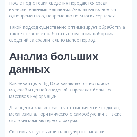
После подготовки сведения передаются среди
вычислительными машинами. Анализ выполняется
одновременно одновременно по многих серверах.
Такой подход существенно оптимизирует обработку а
также позволяет работать с крупными наборами
сведений за сравнительно малое период.
Анализ больших
данных
Ключевая цель Big Data заключается во поиске
моделей и ценной сведений в пределах больших
массивов информации.
Для оценки задействуются статистические подходы,
механизмы алгоритмического самообучения а также
системы компьютерного разума.
Системы могут выявлять регулярные модели