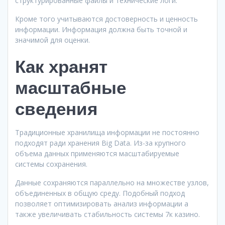
структурированные файлы и технические логи.
Кроме того учитываются достоверность и ценность
информации. Информация должна быть точной и
значимой для оценки.
Как хранят
масштабные
сведения
Традиционные хранилища информации не постоянно
подходят ради хранения Big Data. Из-за крупного
объема данных применяются масштабируемые
системы сохранения.
Данные сохраняются параллельно на множестве узлов,
объединенных в общую среду. Подобный подход
позволяет оптимизировать анализ информации а
также увеличивать стабильность системы 7к казино.