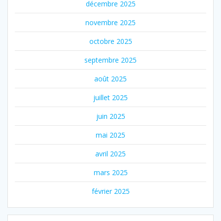
décembre 2025
novembre 2025
octobre 2025
septembre 2025
août 2025
juillet 2025
juin 2025
mai 2025
avril 2025
mars 2025
février 2025