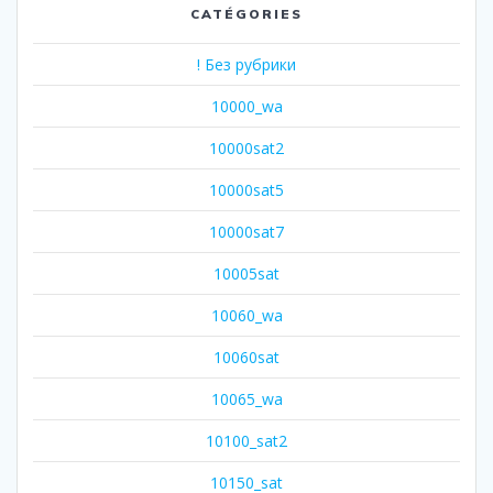
CATÉGORIES
! Без рубрики
10000_wa
10000sat2
10000sat5
10000sat7
10005sat
10060_wa
10060sat
10065_wa
10100_sat2
10150_sat