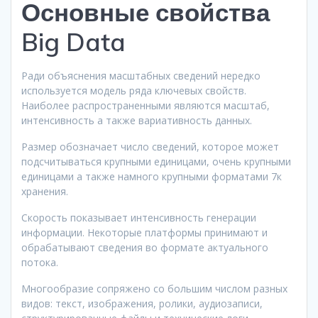
Основные свойства
Big Data
Ради объяснения масштабных сведений нередко
используется модель ряда ключевых свойств.
Наиболее распространенными являются масштаб,
интенсивность а также вариативность данных.
Размер обозначает число сведений, которое может
подсчитываться крупными единицами, очень крупными
единицами а также намного крупными форматами 7к
хранения.
Скорость показывает интенсивность генерации
информации. Некоторые платформы принимают и
обрабатывают сведения во формате актуального
потока.
Многообразие сопряжено со большим числом разных
видов: текст, изображения, ролики, аудиозаписи,