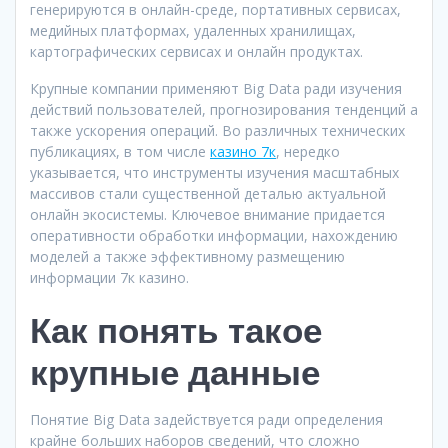
генерируются в онлайн-среде, портативных сервисах,
медийных платформах, удаленных хранилищах,
картографических сервисах и онлайн продуктах.
Крупные компании применяют Big Data ради изучения
действий пользователей, прогнозирования тенденций а
также ускорения операций. Во различных технических
публикациях, в том числе
казино 7к
, нередко
указывается, что инструменты изучения масштабных
массивов стали существенной деталью актуальной
онлайн экосистемы. Ключевое внимание придается
оперативности обработки информации, нахождению
моделей а также эффективному размещению
информации 7к казино.
Как понять такое
крупные данные
Понятие Big Data задействуется ради определения
крайне больших наборов сведений, что сложно