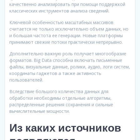
качественно анализировать при помощи поддержкой
классических инструментов анализа сведений.
Ключевой особенностью масштабных массивов
считается не только исключительно объем данных, но
и большая частота ее генерации. Новые платформы
принимают свежие потоки практически непрерывно.
Дополнительно важную роль получает многообразие
форматов. Big Data способна включать письменные
файлы, визуальные данные, ролики, аудио, логи систем,
координаты гаджетов а также активность
пользователей.
Вследствие большого количества данных для
обработки необходимы отдельные алгоритмы,
распределенные решения сохранения и сильные
вычислительные мощности.
Из каких источников