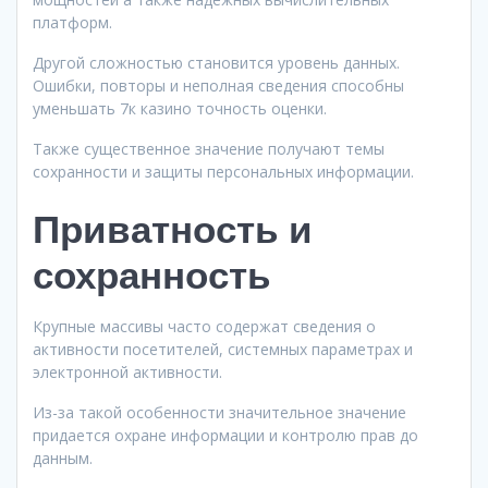
платформ.
Другой сложностью становится уровень данных.
Ошибки, повторы и неполная сведения способны
уменьшать 7к казино точность оценки.
Также существенное значение получают темы
сохранности и защиты персональных информации.
Приватность и
сохранность
Крупные массивы часто содержат сведения о
активности посетителей, системных параметрах и
электронной активности.
Из-за такой особенности значительное значение
придается охране информации и контролю прав до
данным.