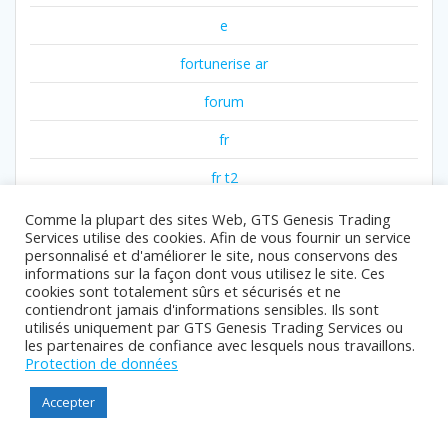
e
fortunerise ar
forum
fr
fr t2
fr1
Comme la plupart des sites Web, GTS Genesis Trading
Services utilise des cookies. Afin de vous fournir un service
fr2
personnalisé et d'améliorer le site, nous conservons des
informations sur la façon dont vous utilisez le site. Ces
cookies sont totalement sûrs et sécurisés et ne
fr3
contiendront jamais d'informations sensibles. Ils sont
utilisés uniquement par GTS Genesis Trading Services ou
fr4
les partenaires de confiance avec lesquels nous travaillons.
Protection de données
gambling
Accepter
games
gaming