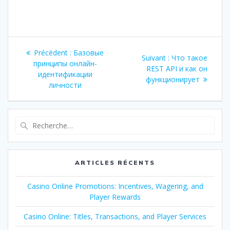
Navigation
Article
Précédent :
Базовые
Article
Suivant :
Что такое
de
précédent
принципы онлайн-
suivant
REST API и как он
:
идентификации
:
функционирует
l’article
личности
Recherche
pour
:
ARTICLES RÉCENTS
Casino Online Promotions: Incentives, Wagering, and
Player Rewards
Casino Online: Titles, Transactions, and Player Services