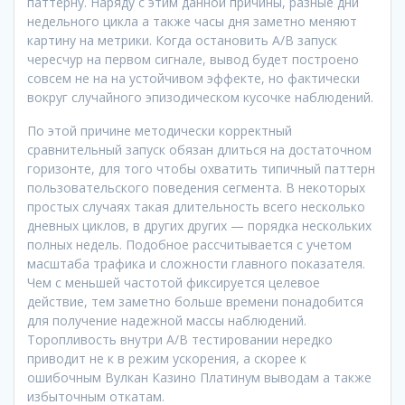
паттерну. Наряду с этим данной причины, разные дни
недельного цикла а также часы дня заметно меняют
картину на метрики. Когда остановить A/B запуск
чересчур на первом сигнале, вывод будет построено
совсем не на на устойчивом эффекте, но фактически
вокруг случайного эпизодическом кусочке наблюдений.
По этой причине методически корректный
сравнительный запуск обязан длиться на достаточном
горизонте, для того чтобы охватить типичный паттерн
пользовательского поведения сегмента. В некоторых
простых случаях такая длительность всего несколько
дневных циклов, в других других — порядка нескольких
полных недель. Подобное рассчитывается с учетом
масштаба трафика и сложности главного показателя.
Чем с меньшей частотой фиксируется целевое
действие, тем заметно больше времени понадобится
для получение надежной массы наблюдений.
Торопливость внутри A/B тестировании нередко
приводит не к в режим ускорения, а скорее к
ошибочным Вулкан Казино Платинум выводам а также
избыточным откатам.