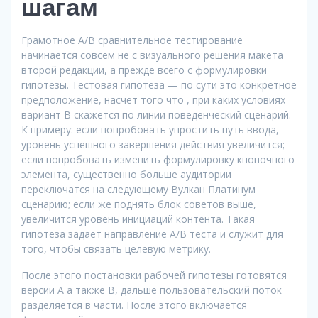
шагам
Грамотное A/B сравнительное тестирование
начинается совсем не с визуального решения макета
второй редакции, а прежде всего с формулировки
гипотезы. Тестовая гипотеза — по сути это конкретное
предположение, насчет того что , при каких условиях
вариант B скажетcя по линии поведенческий сценарий.
К примеру: если попробовать упростить путь ввода,
уровень успешного завершения действия увеличится;
если попробовать изменить формулировку кнопочного
элемента, существенно больше аудитории
переключатся на следующему Вулкан Платинум
сценарию; если же поднять блок советов выше,
увеличится уровень инициаций контента. Такая
гипотеза задает направление A/B теста и служит для
того, чтобы связать целевую метрику.
После этого постановки рабочей гипотезы готовятся
версии A а также B, дальше пользовательский поток
разделяется в части. После этого включается