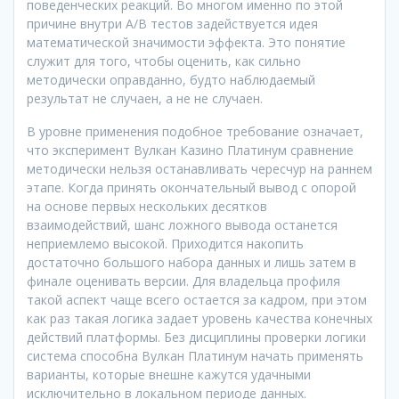
поведенческих реакций. Во многом именно по этой
причине внутри A/B тестов задействуется идея
математической значимости эффекта. Это понятие
служит для того, чтобы оценить, как сильно
методически оправданно, будто наблюдаемый
результат не случаен, а не не случаен.
В уровне применения подобное требование означает,
что эксперимент Вулкан Казино Платинум сравнение
методически нельзя останавливать чересчур на раннем
этапе. Когда принять окончательный вывод с опорой
на основе первых нескольких десятков
взаимодействий, шанс ложного вывода останется
неприемлемо высокой. Приходится накопить
достаточно большого набора данных и лишь затем в
финале оценивать версии. Для владельца профиля
такой аспект чаще всего остается за кадром, при этом
как раз такая логика задает уровень качества конечных
действий платформы. Без дисциплины проверки логики
система способна Вулкан Платинум начать применять
варианты, которые внешне кажутся удачными
исключительно в локальном периоде данных.