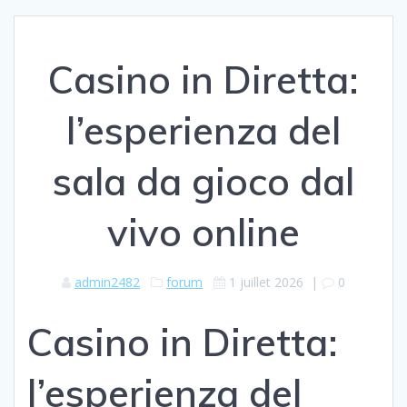
Casino in Diretta:
l’esperienza del
sala da gioco dal
vivo online
admin2482
forum
1 juillet 2026
|
0
Casino in Diretta:
l’esperienza del