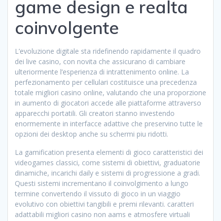
game design e realta
coinvolgente
L’evoluzione digitale sta ridefinendo rapidamente il quadro
dei live casino, con novita che assicurano di cambiare
ulteriormente l’esperienza di intrattenimento online. La
perfezionamento per cellulari costituisce una precedenza
totale migliori casino online, valutando che una proporzione
in aumento di giocatori accede alle piattaforme attraverso
apparecchi portatili. Gli creatori stanno investendo
enormemente in interfacce adattive che preservino tutte le
opzioni dei desktop anche su schermi piu ridotti.
La gamification presenta elementi di gioco caratteristici dei
videogames classici, come sistemi di obiettivi, graduatorie
dinamiche, incarichi daily e sistemi di progressione a gradi.
Questi sistemi incrementano il coinvolgimento a lungo
termine convertendo il vissuto di gioco in un viaggio
evolutivo con obiettivi tangibili e premi rilevanti. caratteri
adattabili migliori casino non aams e atmosfere virtuali