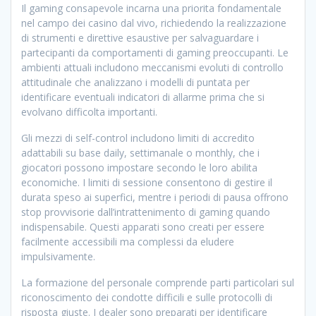
Il gaming consapevole incarna una priorita fondamentale
nel campo dei casino dal vivo, richiedendo la realizzazione
di strumenti e direttive esaustive per salvaguardare i
partecipanti da comportamenti di gaming preoccupanti. Le
ambienti attuali includono meccanismi evoluti di controllo
attitudinale che analizzano i modelli di puntata per
identificare eventuali indicatori di allarme prima che si
evolvano difficolta importanti.
Gli mezzi di self-control includono limiti di accredito
adattabili su base daily, settimanale o monthly, che i
giocatori possono impostare secondo le loro abilita
economiche. I limiti di sessione consentono di gestire il
durata speso ai superfici, mentre i periodi di pausa offrono
stop provvisorie dall’intrattenimento di gaming quando
indispensabile. Questi apparati sono creati per essere
facilmente accessibili ma complessi da eludere
impulsivamente.
La formazione del personale comprende parti particolari sul
riconoscimento dei condotte difficili e sulle protocolli di
risposta giuste. I dealer sono preparati per identificare