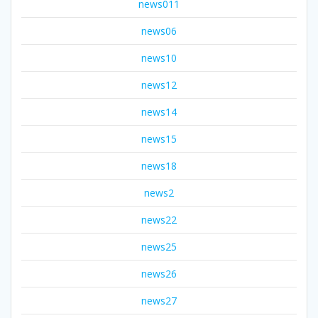
news011
news06
news10
news12
news14
news15
news18
news2
news22
news25
news26
news27