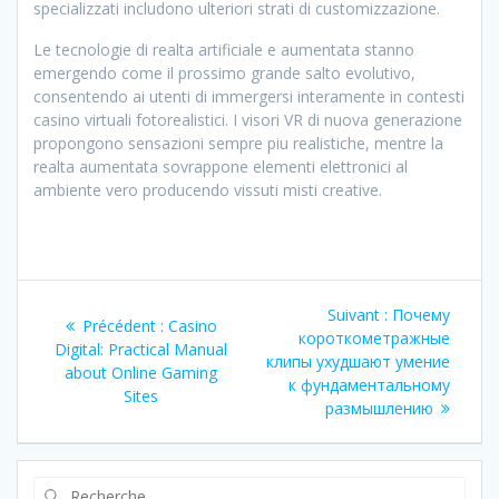
specializzati includono ulteriori strati di customizzazione.
Le tecnologie di realta artificiale e aumentata stanno
emergendo come il prossimo grande salto evolutivo,
consentendo ai utenti di immergersi interamente in contesti
casino virtuali fotorealistici. I visori VR di nuova generazione
propongono sensazioni sempre piu realistiche, mentre la
realta aumentata sovrappone elementi elettronici al
ambiente vero producendo vissuti misti creative.
Navigation
Article
Suivant :
Почему
Article
Précédent :
Casino
de
suivant
короткометражные
précédent
Digital: Practical Manual
:
клипы ухудшают умение
:
about Online Gaming
l’article
к фундаментальному
Sites
размышлению
Recherche