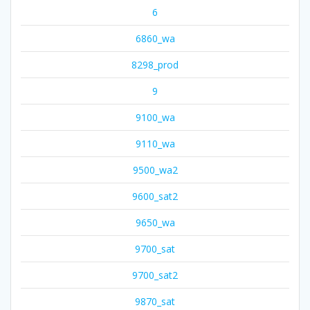
6
6860_wa
8298_prod
9
9100_wa
9110_wa
9500_wa2
9600_sat2
9650_wa
9700_sat
9700_sat2
9870_sat