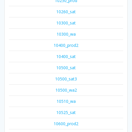
10250_prod
10260_sat
10300_sat
10300_wa
10400_prod2
10400_sat
10500_sat
10500_sat3
10500_wa2
10510_wa
10525_sat
10600_prod2