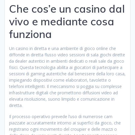
Che cos’e un casino dal
vivo e mediante cosa
funziona
Un casino in diretta e una ambiente di gioco online che
diffonde in diretta flusso video sessioni di sala giochi dirette
da dealer autentici in ambienti dedicati o reali sale da gioco
fisici. Questa tecnologia abilita ai giocatori di partecipare a
sessioni di gaming autentiche dal benessere della loro casa,
impiegando dispositivi come elaboratori, tavolette o
telefoni intelligenti. Il meccanismo si poggia su complesse
infrastrutture digitali che promettono diffusioni video ad
elevata risoluzione, suono limpido e comunicazione in
diretta.
Il processo operativo prevede l’uso di numerose cam
piazzate accuratamente intorno ai superfici da gioco, che
registrano ogni movimento del croupier e delle mazzi o