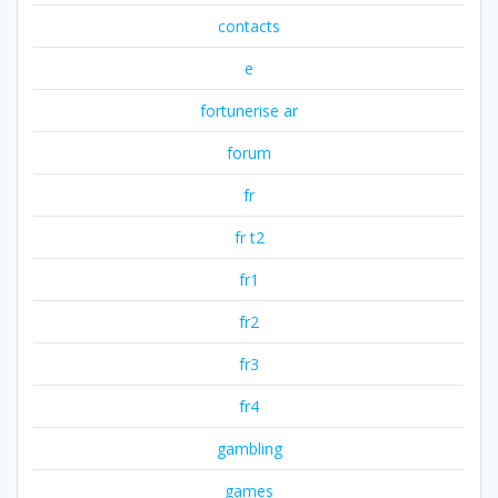
contacts
e
fortunerise ar
forum
fr
fr t2
fr1
fr2
fr3
fr4
gambling
games