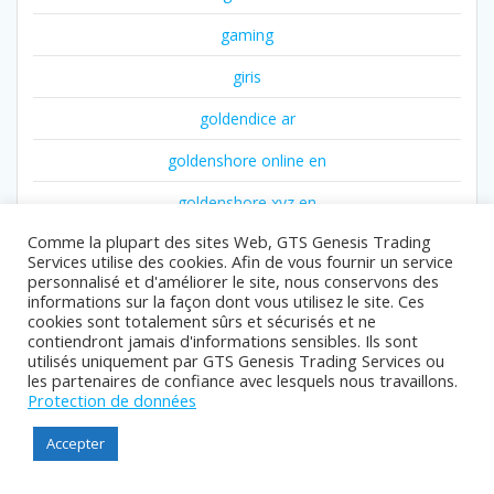
gaming
giris
goldendice ar
goldenshore online en
goldenshore xyz en
Comme la plupart des sites Web, GTS Genesis Trading
gr2
Services utilise des cookies. Afin de vous fournir un service
personnalisé et d'améliorer le site, nous conservons des
gr3
informations sur la façon dont vous utilisez le site. Ces
cookies sont totalement sûrs et sécurisés et ne
gr5
contiendront jamais d'informations sensibles. Ils sont
utilisés uniquement par GTS Genesis Trading Services ou
guide
les partenaires de confiance avec lesquels nous travaillons.
Protection de données
Guides
Accepter
info