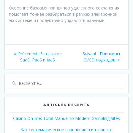
Освоение базовых принципов удаленного сохранения
помогает точнее разбираться в рамках электронной
экосистеме и продуктивно управлять данными.
Navigation
Article
Article
Précédent :
Что такое
Suivant :
Принципы
de
précédent
suivant
SaaS, PaaS и IaaS
CI/CD подходов
:
:
l’article
Recherche
pour
:
ARTICLES RÉCENTS
Casino On-line: Total Manual to Modern Gambling Sites
Как систематическое сравнение в интернете