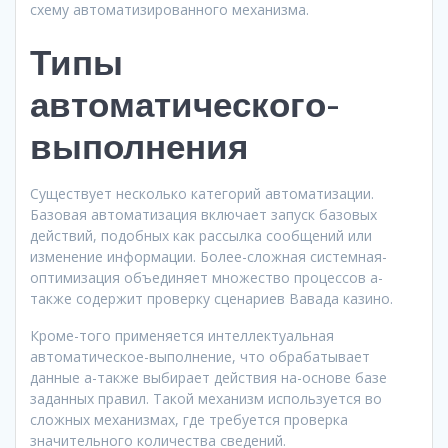
схему автоматизированного механизма.
Типы
автоматического-
выполнения
Существует несколько категорий автоматизации.
Базовая автоматизация включает запуск базовых
действий, подобных как рассылка сообщений или
изменение информации. Более-сложная системная-
оптимизация объединяет множество процессов а-
также содержит проверку сценариев Вавада казино.
Кроме-того применяется интеллектуальная
автоматическое-выполнение, что обрабатывает
данные а-также выбирает действия на-основе базе
заданных правил. Такой механизм используется во
сложных механизмах, где требуется проверка
значительного количества сведений.