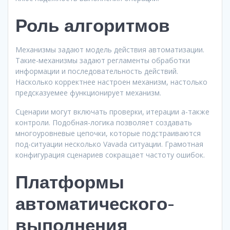
Роль алгоритмов
Механизмы задают модель действия автоматизации.
Такие-механизмы задают регламенты обработки
информации и последовательность действий.
Насколько корректнее настроен механизм, настолько
предсказуемее функционирует механизм.
Сценарии могут включать проверки, итерации а-также
контроли. Подобная-логика позволяет создавать
многоуровневые цепочки, которые подстраиваются
под-ситуации несколько Vavada ситуации. Грамотная
конфигурация сценариев сокращает частоту ошибок.
Платформы
автоматического-
выполнения