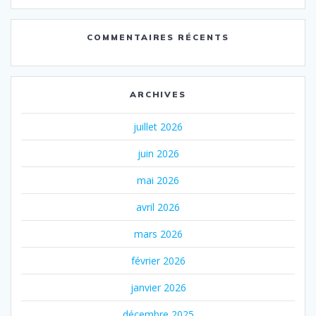
COMMENTAIRES RÉCENTS
ARCHIVES
juillet 2026
juin 2026
mai 2026
avril 2026
mars 2026
février 2026
janvier 2026
décembre 2025