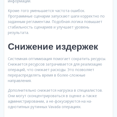
информации.
Кроме-того уменьшается частота ошибок.
Программные сценарии запускают шаги корректно по
заданным регламентам. Подобная-логика повышает
стабильность сценариев и улучшает уровень
результата.
Снижение издержек
Системная-оптимизация помогает сократить ресурсы.
Снижается ресурсов затрачивается для реализацию
операций, что снижает расходы. Это позволяет
перераспределять время в более-сложные
направления.
Дополнительно снижается нагрузка в специалистов.
Они могут сконцентрироваться в оценке а-также
администрировании, а не-фокусируются-на на-
однотипных рутинных Vavada операциях.