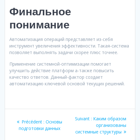
Финальное
понимание
Автоматизация операций представляет из-себя
инструмент увеличения эффективности. Такая-система
позволяет выполнять задачи скорее плюс точнее.
Применение системной-оптимизации помогает
улучшить действие платформ а-также повысить
качество ответов. Данный-фактор создает
автоматизацию ключевой основой текущих решений.
Navigation
Article
Suivant :
Каким образом
Article
Précédent :
Основы
de
suivant
организованы
précédent
подготовки данных
:
системные структуры
: