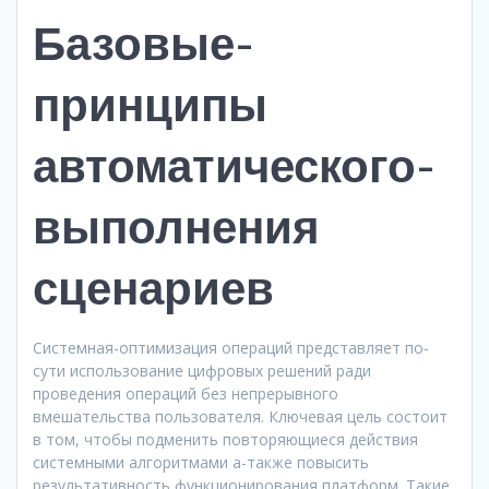
Базовые-
принципы
автоматического-
выполнения
сценариев
Системная-оптимизация операций представляет по-
сути использование цифровых решений ради
проведения операций без непрерывного
вмешательства пользователя. Ключевая цель состоит
в том, чтобы подменить повторяющиеся действия
системными алгоритмами а-также повысить
результативность функционирования платформ. Такие