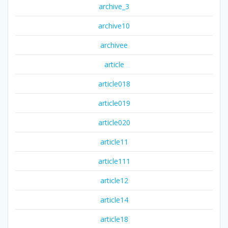
archive_3
archive10
archivee
article
article018
article019
article020
article11
article111
article12
article14
article18