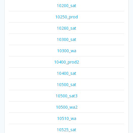
10200_sat
10250_prod
10260_sat
10300_sat
10300_wa
10400_prod2
10400_sat
10500_sat
10500_sat3
10500_wa2
10510_wa
10525_sat