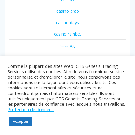
casino arab
casino days
casino rainbet
catalog
contact
Comme la plupart des sites Web, GTS Genesis Trading
contacts
Services utilise des cookies. Afin de vous fournir un service
personnalisé et d'améliorer le site, nous conservons des
e
informations sur la façon dont vous utilisez le site. Ces
cookies sont totalement sûrs et sécurisés et ne
fortunerise ar
contiendront jamais d'informations sensibles. Ils sont
utilisés uniquement par GTS Genesis Trading Services ou
forum
les partenaires de confiance avec lesquels nous travaillons.
Protection de données
fr
Accepter
fr t2