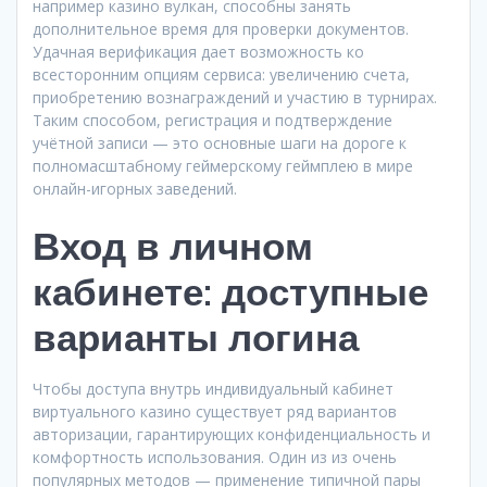
например казино вулкан, способны занять
дополнительное время для проверки документов.
Удачная верификация дает возможность ко
всесторонним опциям сервиса: увеличению счета,
приобретению вознаграждений и участию в турнирах.
Таким способом, регистрация и подтверждение
учётной записи — это основные шаги на дороге к
полномасштабному геймерскому геймплею в мире
онлайн-игорных заведений.
Вход в личном
кабинете: доступные
варианты логина
Чтобы доступа внутрь индивидуальный кабинет
виртуального казино существует ряд вариантов
авторизации, гарантирующих конфиденциальность и
комфортность использования. Один из из очень
популярных методов — применение типичной пары