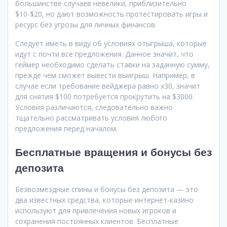
большинстве случаев невелики, приблизительно
$10-$20, но дают возможность протестировать игры и
ресурс без угрозы для личных финансов.
Следует иметь в виду об условиях отыгрыша, которые
идут с почти все предложения. Данное значит, что
геймер необходимо сделать ставки на заданную сумму,
прежде чем сможет вывести выигрыш. Например, в
случае если требование вейджера равно x30, значит
для снятия $100 потребуется прокрутить на $3000.
Условия различаются, следовательно важно
тщательно рассматривать условия любого
предложения перед началом.
Бесплатные вращения и бонусы без
депозита
Безвозмездные спины и бонусы без депозита — это
два известных средства, которые интернет-казино
используют для привлечения новых игроков и
сохранения постоянных клиентов. Бесплатные