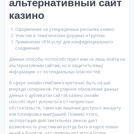
альтернативный сайт
казино
Оформление на утвержденные рассылки казино.
Участие в тематических форумах и группах.
Применение VPN-услуг для конфиденциального
соединения.
Данные способы поспособствуют вам не лишь войти на
альтернативным сайтам, но и защитить вашу
информацию от потенциальных опасностей.
В сфере онлайн-гемблинга критично быть на шаг
впереди соперников. Регулярное обновление данных
данных о дубликатах сайтов казино онлайн
способствует уклониться от неприятных
обстоятельств, таких как лишение доступа к аккаунту
или блокировка выигрышей. Помимо этого,
эксплуатация действительных линков дает
возможность участникам всегда быть в курсе новых
акций и бонусов, что превращает игру в более