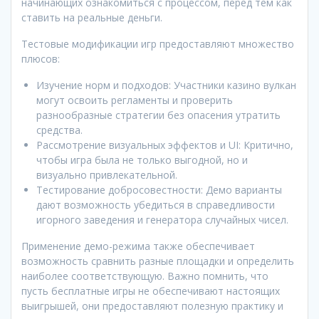
начинающих ознакомиться с процессом, перед тем как
ставить на реальные деньги.
Тестовые модификации игр предоставляют множество
плюсов:
Изучение норм и подходов: Участники казино вулкан
могут освоить регламенты и проверить
разнообразные стратегии без опасения утратить
средства.
Рассмотрение визуальных эффектов и UI: Критично,
чтобы игра была не только выгодной, но и
визуально привлекательной.
Тестирование добросовестности: Демо варианты
дают возможность убедиться в справедливости
игорного заведения и генератора случайных чисел.
Применение демо-режима также обеспечивает
возможность сравнить разные площадки и определить
наиболее соответствующую. Важно помнить, что
пусть бесплатные игры не обеспечивают настоящих
выигрышей, они предоставляют полезную практику и