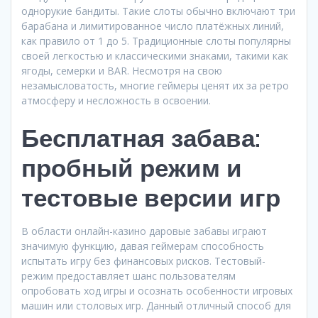
однорукие бандиты. Такие слоты обычно включают три
барабана и лимитированное число платёжных линий,
как правило от 1 до 5. Традиционные слоты популярны
своей легкостью и классическими знаками, такими как
ягоды, семерки и BAR. Несмотря на свою
незамысловатость, многие геймеры ценят их за ретро
атмосферу и несложность в освоении.
Бесплатная забава:
пробный режим и
тестовые версии игр
В области онлайн-казино даровые забавы играют
значимую функцию, давая геймерам способность
испытать игру без финансовых рисков. Тестовый-
режим предоставляет шанс пользователям
опробовать ход игры и осознать особенности игровых
машин или столовых игр. Данный отличный способ для