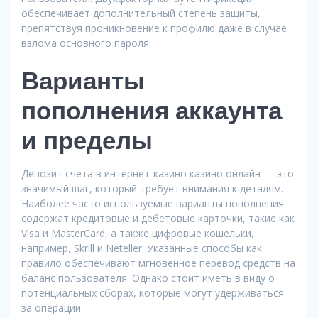
обеспечивает дополнительный степень защиты,
препятствуя проникновение к профилю даже в случае
взлома основного пароля.
Варианты
пополнения аккаунта
и пределы
Депозит счета в интернет-казино казино онлайн — это
значимый шаг, который требует внимания к деталям.
Наиболее часто используемые варианты пополнения
содержат кредитовые и дебетовые карточки, такие как
Visa и MasterCard, а также цифровые кошельки,
например, Skrill и Neteller. Указанные способы как
правило обеспечивают мгновенное перевод средств на
баланс пользователя. Однако стоит иметь в виду о
потенциальных сборах, которые могут удерживаться
за операции.