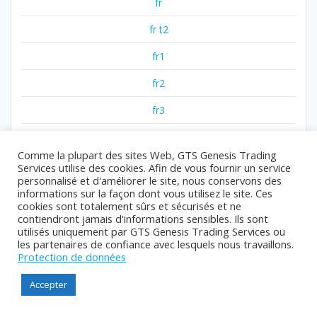
fr
fr t2
fr1
fr2
fr3
fr4
Comme la plupart des sites Web, GTS Genesis Trading
gambling
Services utilise des cookies. Afin de vous fournir un service
personnalisé et d'améliorer le site, nous conservons des
games
informations sur la façon dont vous utilisez le site. Ces
cookies sont totalement sûrs et sécurisés et ne
gaming
contiendront jamais d'informations sensibles. Ils sont
utilisés uniquement par GTS Genesis Trading Services ou
les partenaires de confiance avec lesquels nous travaillons.
giris
Protection de données
goldendice ar
Accepter
goldenshore online en