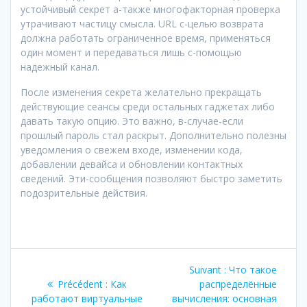
устойчивый секрет а-также многофакторная проверка
утрачивают частицу смысла. URL с-целью возврата
должна работать ограниченное время, применяться
один момент и передаваться лишь с-помощью
надежный канал.
После изменения секрета желательно прекращать
действующие сеансы среди остальных гаджетах либо
давать такую опцию. Это важно, в-случае-если
прошлый пароль стал раскрыт. Дополнительно полезны
уведомления о свежем входе, изменении кода,
добавлении девайса и обновлении контактных
сведений. Эти-сообщения позволяют быстро заметить
подозрительные действия.
Navigation
Article
Suivant :
Что такое
de
Article
suivant
Précédent :
Как
распределённые
précédent
:
работают виртуальные
вычисления: основная