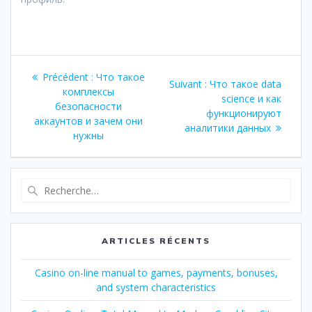
Navigation
Article
Précédent :
Что такое
Article
Suivant :
Что такое data
de
précédent
комплексы
suivant
science и как
:
безопасности
:
функционируют
l’article
аккаунтов и зачем они
аналитики данных
нужны
Recherche
pour
:
ARTICLES RÉCENTS
Casino on-line manual to games, payments, bonuses,
and system characteristics