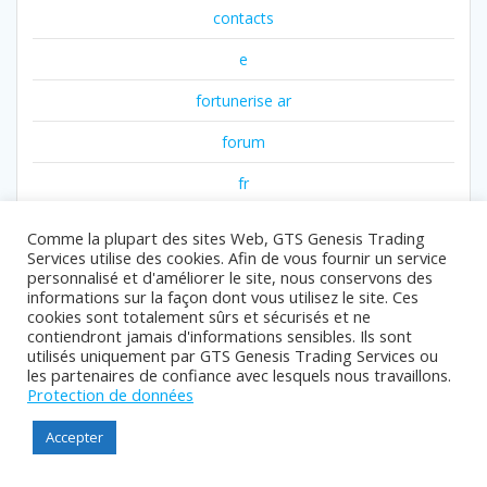
contacts
e
fortunerise ar
forum
fr
fr t2
Comme la plupart des sites Web, GTS Genesis Trading
Services utilise des cookies. Afin de vous fournir un service
fr1
personnalisé et d'améliorer le site, nous conservons des
informations sur la façon dont vous utilisez le site. Ces
fr2
cookies sont totalement sûrs et sécurisés et ne
contiendront jamais d'informations sensibles. Ils sont
fr3
utilisés uniquement par GTS Genesis Trading Services ou
les partenaires de confiance avec lesquels nous travaillons.
fr4
Protection de données
gambling
Accepter
games